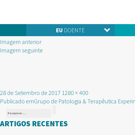
EU
DOENTE
Imagem anterior
Imagem seguinte
Publicado
Tamanho
28 de Setembro de 2017
1280 × 400
NAVEGAÇÃO
em
real
Publicado em
Grupo de Patologia & Terapêutica Experi
Pesquisar
DE
Pesquisar
por:
ARTIGOS RECENTES
ARTIGOS