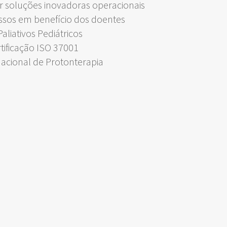
 soluções inovadoras operacionais
ssos em benefício dos doentes
liativos Pediátricos
rtificação ISO 37001
Nacional de Protonterapia