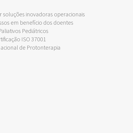
 soluções inovadoras operacionais
ssos em benefício dos doentes
liativos Pediátricos
rtificação ISO 37001
Nacional de Protonterapia