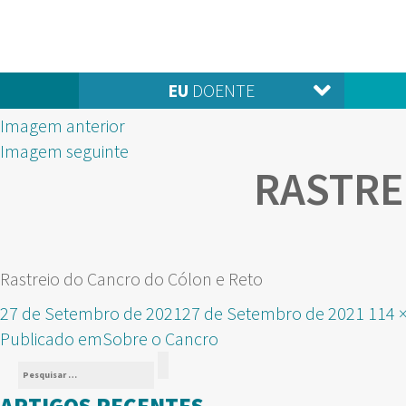
EU
DOENTE
Imagem anterior
Imagem seguinte
RASTRE
Rastreio do Cancro do Cólon e Reto
Publicado
Tam
27 de Setembro de 2021
27 de Setembro de 2021
114 
NAVEGAÇÃO
em
real
Publicado em
Sobre o Cancro
Pesquisar
DE
Pesquisar
por:
ARTIGOS RECENTES