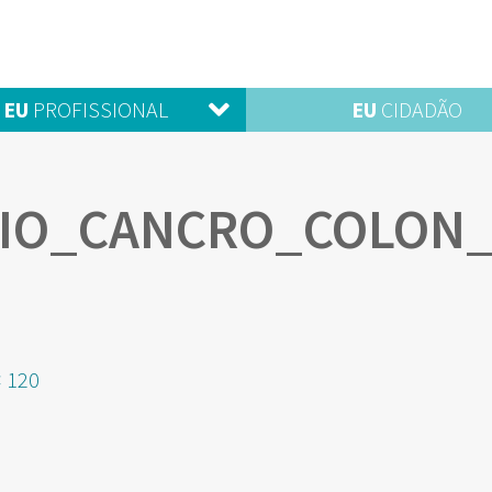
EU
PROFISSIONAL
EU
CIDADÃO
IO_CANCRO_COLON
anho
× 120