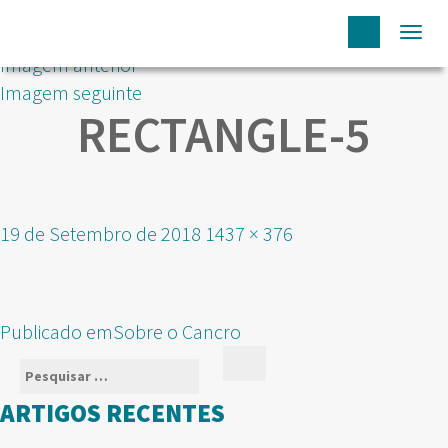
Togg
Imagem anterior
navi
Imagem seguinte
RECTANGLE-5
Publicado
Tamanho
19 de Setembro de 2018
1437 × 376
em
real
NAVEGAÇÃO
Publicado em
Sobre o Cancro
DE
Pesquisar
Pesquisar
ARTIGOS
por:
ARTIGOS RECENTES