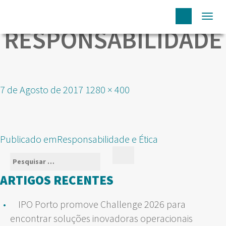
Togg
RESPONSABILIDADE
navi
Publicado
Tamanho
7 de Agosto de 2017
1280 × 400
em
real
NAVEGAÇÃO
Publicado em
Responsabilidade e Ética
DE
Pesquisar
Pesquisar
ARTIGOS
por:
ARTIGOS RECENTES
IPO Porto promove Challenge 2026 para
encontrar soluções inovadoras operacionais