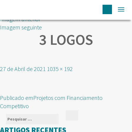
Togg
Imagem anterior
navi
Imagem seguinte
3 LOGOS
Publicado
Tamanho
27 de Abril de 2021
1035 × 192
em
real
NAVEGAÇÃO
Publicado em
Projetos com Financiamento
DE
Competitivo
ARTIGOS
Pesquisar
Pesquisar
por:
ARTIGOS RECENTES