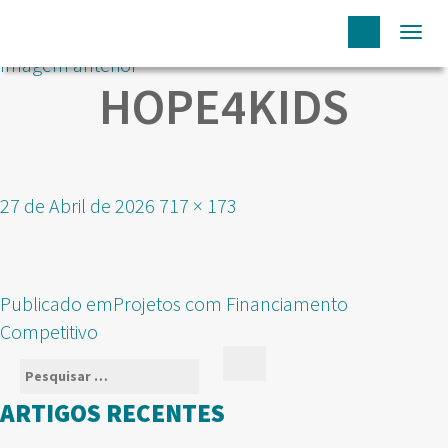
Togg
Imagem anterior
navi
HOPE4KIDS
Publicado
Tamanho
27 de Abril de 2026
717 × 173
em
real
NAVEGAÇÃO
Publicado em
Projetos com Financiamento
DE
Competitivo
ARTIGOS
Pesquisar
Pesquisar
por:
ARTIGOS RECENTES