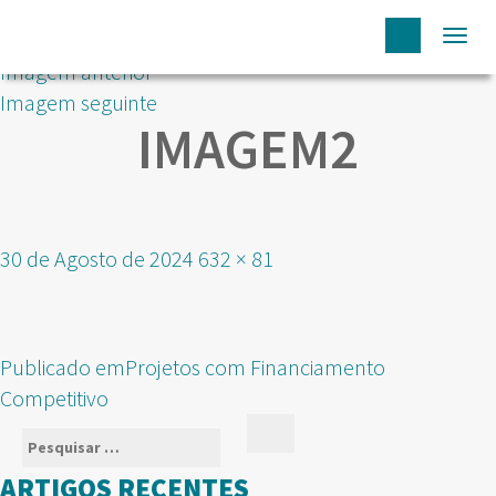
Togg
Imagem anterior
navi
Imagem seguinte
IMAGEM2
Publicado
Tamanho
30 de Agosto de 2024
632 × 81
em
real
NAVEGAÇÃO
Publicado em
Projetos com Financiamento
DE
Competitivo
ARTIGOS
Pesquisar
Pesquisar
por:
ARTIGOS RECENTES