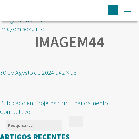
Togg
Imagem anterior
navi
Imagem seguinte
IMAGEM44
Publicado
Tamanho
30 de Agosto de 2024
942 × 96
em
real
NAVEGAÇÃO
Publicado em
Projetos com Financiamento
DE
Competitivo
ARTIGOS
Pesquisar
Pesquisar
por:
ARTIGOS RECENTES