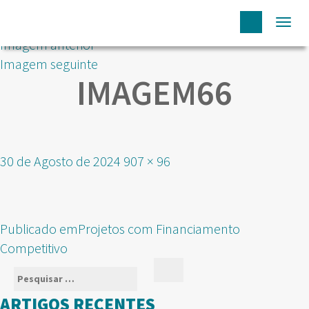
Togg
Imagem anterior
navi
Imagem seguinte
IMAGEM66
Publicado
Tamanho
30 de Agosto de 2024
907 × 96
em
real
NAVEGAÇÃO
Publicado em
Projetos com Financiamento
DE
Competitivo
ARTIGOS
Pesquisar
Pesquisar
por:
ARTIGOS RECENTES