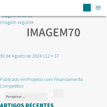
Togg
Imagem anterior
navi
Imagem seguinte
IMAGEM70
Publicado
Tamanho
30 de Agosto de 2024
112 × 37
em
real
NAVEGAÇÃO
Publicado em
Projetos com Financiamento
DE
Competitivo
ARTIGOS
Pesquisar
Pesquisar
por:
ARTIGOS RECENTES