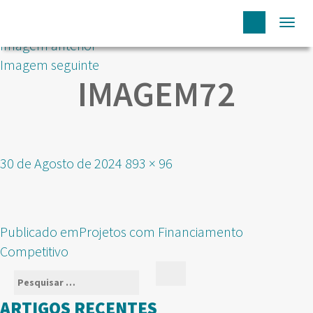
Togg
Imagem anterior
navi
Imagem seguinte
IMAGEM72
Publicado
Tamanho
30 de Agosto de 2024
893 × 96
em
real
NAVEGAÇÃO
Publicado em
Projetos com Financiamento
DE
Competitivo
ARTIGOS
Pesquisar
Pesquisar
por:
ARTIGOS RECENTES