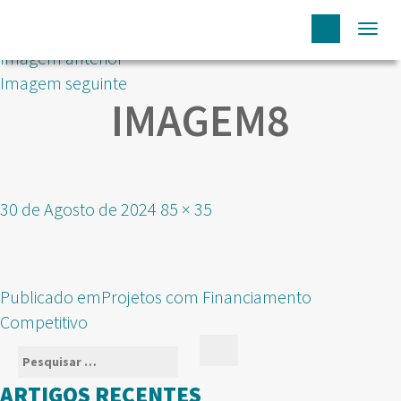
Togg
Imagem anterior
navi
Imagem seguinte
IMAGEM8
Publicado
Tamanho
30 de Agosto de 2024
85 × 35
em
real
NAVEGAÇÃO
Publicado em
Projetos com Financiamento
DE
Competitivo
ARTIGOS
Pesquisar
Pesquisar
por:
ARTIGOS RECENTES