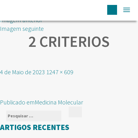
Togg
Imagem anterior
navi
Imagem seguinte
2 CRITERIOS
Publicado
Tamanho
4 de Maio de 2023
1247 × 609
em
real
NAVEGAÇÃO
Publicado em
Medicina Molecular
DE
Pesquisar
Pesquisar
ARTIGOS
por:
ARTIGOS RECENTES