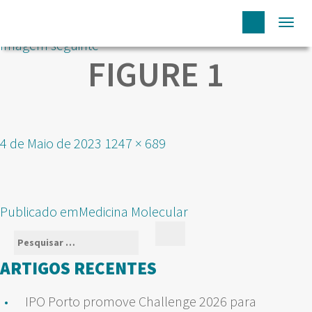
Togg
Imagem seguinte
navi
FIGURE 1
Publicado
Tamanho
4 de Maio de 2023
1247 × 689
em
real
NAVEGAÇÃO
Publicado em
Medicina Molecular
DE
Pesquisar
Pesquisar
ARTIGOS
por:
ARTIGOS RECENTES
IPO Porto promove Challenge 2026 para