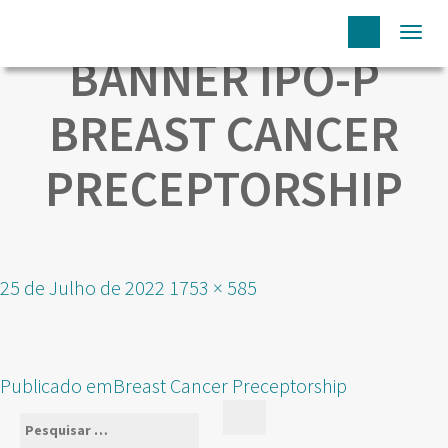
Togg
BANNER IPO-P
navi
BREAST CANCER
PRECEPTORSHIP
Publicado
Tamanho
25 de Julho de 2022
1753 × 585
em
real
NAVEGAÇÃO
Publicado em
Breast Cancer Preceptorship
DE
Pesquisar
Pesquisar
ARTIGOS