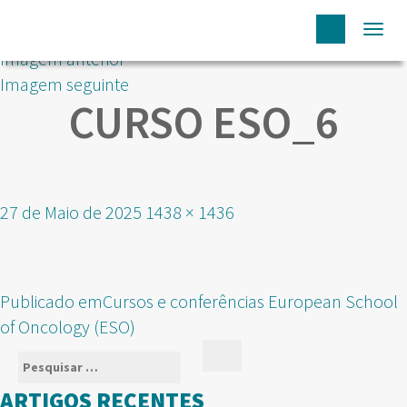
Togg
Imagem anterior
navi
Imagem seguinte
CURSO ESO_6
Publicado
Tamanho
27 de Maio de 2025
1438 × 1436
em
real
NAVEGAÇÃO
Publicado em
Cursos e conferências European School
DE
of Oncology (ESO)
ARTIGOS
Pesquisar
Pesquisar
por:
ARTIGOS RECENTES