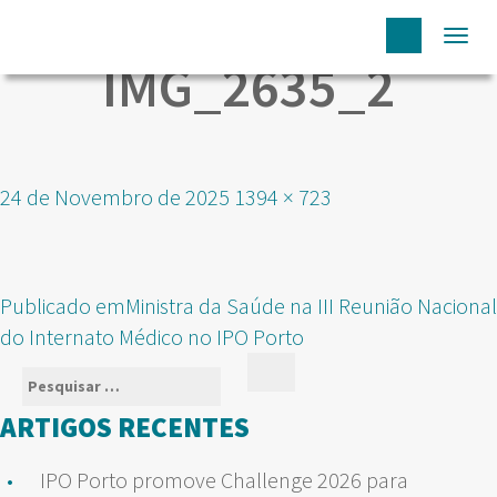
Togg
IMG_2635_2
navi
Publicado
Tamanho
24 de Novembro de 2025
1394 × 723
em
real
NAVEGAÇÃO
Publicado em
Ministra da Saúde na III Reunião Nacional
DE
do Internato Médico no IPO Porto
ARTIGOS
Pesquisar
Pesquisar
por:
ARTIGOS RECENTES
IPO Porto promove Challenge 2026 para