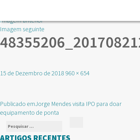
Imagem anterior
Imagem seguinte
48355206_20170821
Publicado
Tamanho
15 de Dezembro de 2018
960 × 654
em
real
NAVEGAÇÃO
Publicado em
Jorge Mendes visita IPO para doar
DE
equipamento de ponta
ARTIGOS
Pesquisar
Pesquisar
por:
ARTIGOS RECENTES