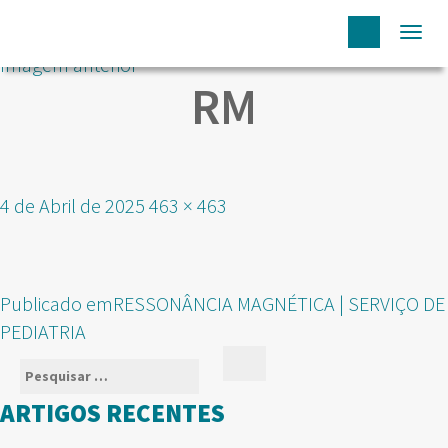
Togg
Imagem anterior
navi
RM
Publicado
Tamanho
4 de Abril de 2025
463 × 463
em
real
NAVEGAÇÃO
Publicado em
RESSONÂNCIA MAGNÉTICA | SERVIÇO DE
DE
PEDIATRIA
ARTIGOS
Pesquisar
Pesquisar
por:
ARTIGOS RECENTES