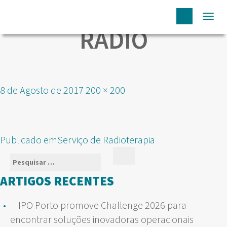
Togg
RADIO
navi
Publicado
Tamanho
8 de Agosto de 2017
200 × 200
em
real
NAVEGAÇÃO
Publicado em
Serviço de Radioterapia
DE
Pesquisar
Pesquisar
ARTIGOS
por:
ARTIGOS RECENTES
IPO Porto promove Challenge 2026 para
encontrar soluções inovadoras operacionais