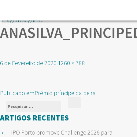
Imagem seguinte
ANASILVA_PRINCIPE
Publicado
Tamanho
6 de Fevereiro de 2020
1260 × 788
em
real
NAVEGAÇÃO
Publicado em
Prémio príncipe da beira
DE
Pesquisar
Pesquisar
ARTIGOS
por:
ARTIGOS RECENTES
IPO Porto promove Challenge 2026 para