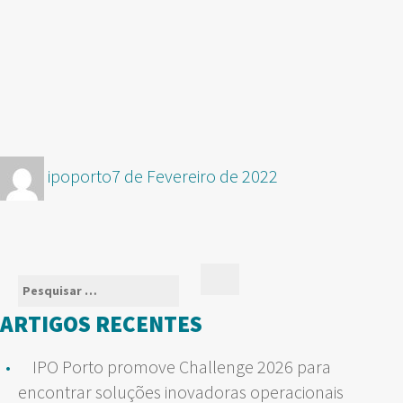
Autor
Publicado
ipoporto
7 de Fevereiro de 2022
em
Pesquisar
Pesquisar
por:
ARTIGOS RECENTES
IPO Porto promove Challenge 2026 para
encontrar soluções inovadoras operacionais