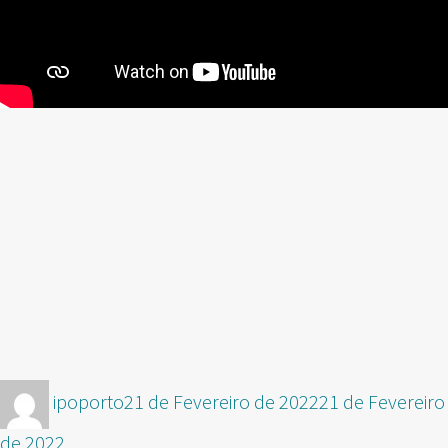
Autor
Publicado
ipoporto
21 de Fevereiro de 2022
21 de Fevereiro
em
de 2022