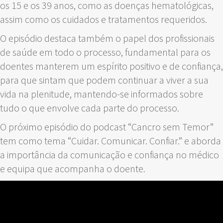
os 15 e os 39 anos, como as doenças hematológicas,
assim como os cuidados e tratamentos requeridos.
O episódio destaca também o papel dos profissionais
de saúde em todo o processo, fundamental para os
doentes manterem um espírito positivo e de confiança,
para que sintam que podem continuar a viver a sua
vida na plenitude, mantendo-se informados sobre
tudo o que envolve cada parte do processo.
O próximo episódio do podcast “Cancro sem Temor”
tem como tema “Cuidar. Comunicar. Confiar.” e aborda
a importância da comunicação e confiança no médico
e equipa que acompanha o doente.