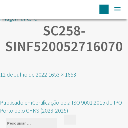
Togg
Imagem anterior
navi
SC258-
SINF520052716070
Publicado
Tamanho
12 de Julho de 2022
1653 × 1653
em
real
NAVEGAÇÃO
Publicado em
Certificação pela ISO 9001:2015 do IPO
DE
Porto pelo CHKS (2023-2025)
ARTIGOS
Pesquisar
Pesquisar