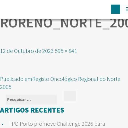
RORENO_NORTE_20
Publicado
Tamanho
12 de Outubro de 2023
595 × 841
em
real
NAVEGAÇÃO
Publicado em
Registo Oncológico Regional do Norte
DE
2005
ARTIGOS
Pesquisar
Pesquisar
por:
ARTIGOS RECENTES
IPO Porto promove Challenge 2026 para