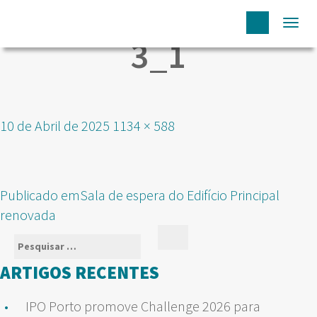
Togg
3_1
navi
Publicado
Tamanho
10 de Abril de 2025
1134 × 588
em
real
NAVEGAÇÃO
Publicado em
Sala de espera do Edifício Principal
DE
renovada
ARTIGOS
Pesquisar
Pesquisar
por:
ARTIGOS RECENTES
IPO Porto promove Challenge 2026 para