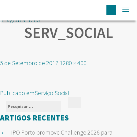
Togg
Imagem anterior
navi
SERV_SOCIAL
Publicado
Tamanho
5 de Setembro de 2017
1280 × 400
em
real
NAVEGAÇÃO
Publicado em
Serviço Social
DE
Pesquisar
Pesquisar
ARTIGOS
por:
ARTIGOS RECENTES
IPO Porto promove Challenge 2026 para