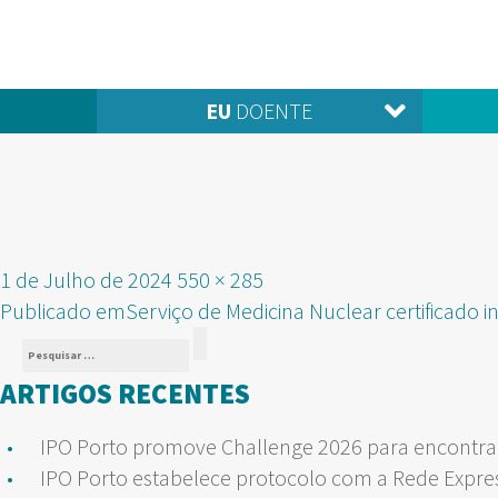
EU
DOENTE
Publicado
Tamanho
1 de Julho de 2024
550 × 285
NAVEGAÇÃO
em
real
Publicado em
Serviço de Medicina Nuclear certificado 
Pesquisar
DE
Pesquisar
por:
ARTIGOS RECENTES
ARTIGOS
IPO Porto promove Challenge 2026 para encontrar
IPO Porto estabelece protocolo com a Rede Expre