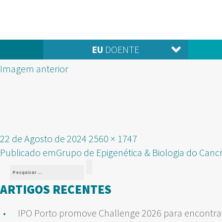
EU
DOENTE
Imagem anterior
Publicado
Tamanho
22 de Agosto de 2024
2560 × 1747
NAVEGAÇÃO
em
real
Publicado em
Grupo de Epigenética & Biologia do Canc
Pesquisar
DE
Pesquisar
por:
ARTIGOS RECENTES
ARTIGOS
IPO Porto promove Challenge 2026 para encontrar