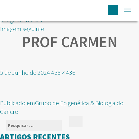
Togg
Imagem anterior
navi
Imagem seguinte
PROF CARMEN
Publicado
Tamanho
5 de Junho de 2024
456 × 436
em
real
NAVEGAÇÃO
Publicado em
Grupo de Epigenética & Biologia do
DE
Cancro
ARTIGOS
Pesquisar
Pesquisar
por:
ARTIGOS RECENTES