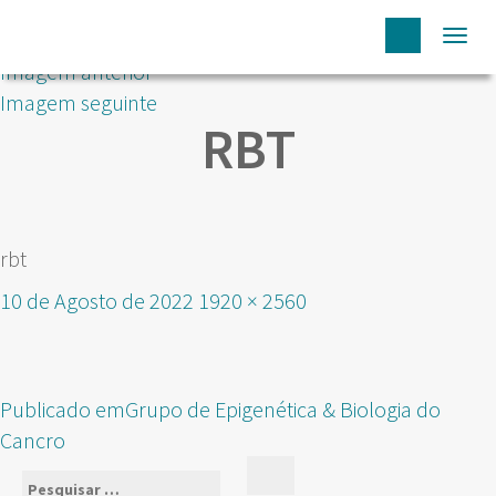
Togg
Imagem anterior
navi
Imagem seguinte
RBT
rbt
Publicado
Tamanho
10 de Agosto de 2022
1920 × 2560
em
real
NAVEGAÇÃO
Publicado em
Grupo de Epigenética & Biologia do
DE
Cancro
ARTIGOS
Pesquisar
Pesquisar