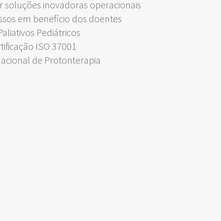
 soluções inovadoras operacionais
ssos em benefício dos doentes
liativos Pediátricos
rtificação ISO 37001
Nacional de Protonterapia