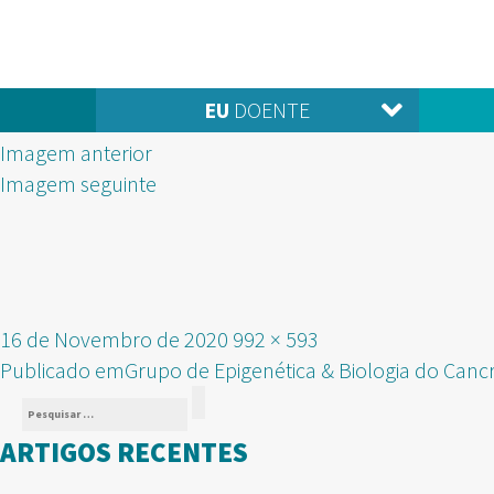
EU
DOENTE
Imagem anterior
Imagem seguinte
Publicado
Tamanho
16 de Novembro de 2020
992 × 593
NAVEGAÇÃO
em
real
Publicado em
Grupo de Epigenética & Biologia do Canc
Pesquisar
DE
Pesquisar
por:
ARTIGOS RECENTES
ARTIGOS