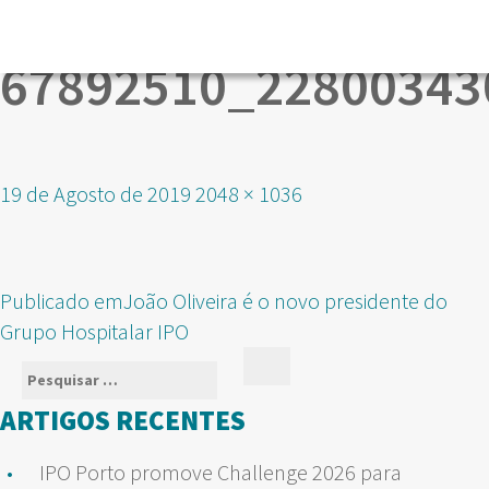
67892510_22800343
Publicado
Tamanho
19 de Agosto de 2019
2048 × 1036
em
real
NAVEGAÇÃO
Publicado em
João Oliveira é o novo presidente do
DE
Grupo Hospitalar IPO
ARTIGOS
Pesquisar
Pesquisar
por:
ARTIGOS RECENTES
IPO Porto promove Challenge 2026 para